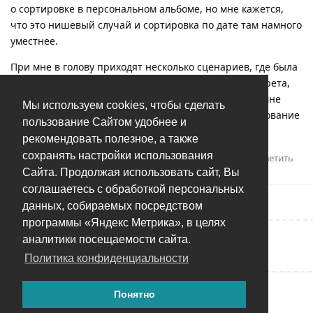
о сортировке в персональном альбоме, но мне кажется,
что это нишевый случай и сортировка по дате там намного
уместнее.
При мне в голову приходят несколько сценариев, где была
бы польза от автоматической оценки качества портрета,
но честно говоря, они на столько не массовые, что мне
Мы используем cookies, чтобы сделать
пока сложно придумать для себя достаточное обоснование
пользование Сайтом удобнее и
для постановки данной задачи в план работ.
рекомендовать полезное, а также
сохранять настройки использования
Ответить
Игорь
оценил это.
Сайта. Продолжая использовать сайт, Вы
соглашаетесь с обработкой персональных
данных, собираемых посредством
программы «Яндекс Метрика», в целях
аналитики посещаемости сайта.
Написать ответ...
Политика конфиденциальности
Понятно