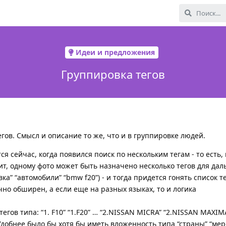
Идеи и предложения
Группировка тегов
гов. Смысл и описание то же, что и в группировке людей.
я сейчас, когда появился поиск по нескольким тегам - то есть,
ит, одному фото может быть назначено несколько тегов для да
вка” “автомобили” “bmw f20”) - и тогда придется гонять список те
чно обширен, а если еще на разных языках, то и логика
егов типа: “1. F10” “1.F20” … “2.NISSAN MICRA” “2.NISSAN MAXIMA
Удобнее было бы хотя бы иметь вложенность типа “страны” “ме