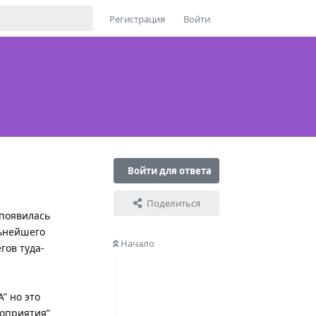
Регистрация
Войти
Войти для ответа
Поделиться
 появилась
льнейшего
Начало
гов туда-
” но это
роприятия”