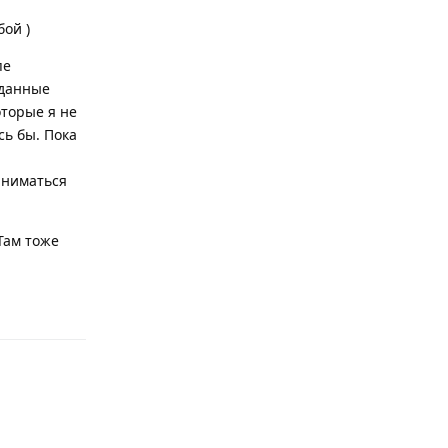
бой )
пе
аданные
оторые я не
сь бы. Пока
заниматься
Там тоже
Ответить
Ответить