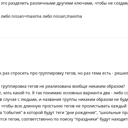
 это разделить различными другими ключами, чтобы не создав
: либо nissan+maxima либо nissan;maxima
к раз спросить про группировку тегов, но раз тема есть - реши
 группировка тегов не реализована вообще никаким образом?
, хоть какой-то. Я так понимаю основных варианта два - либо с
в случае с людьми, и название группы никаким образом не буд
ва, чтобы всю длинную простыню тегов не пролистывать каждый 
а “события” в которой будут теги “дни рождения”, “школьные пр
ится тегом, соответственно по поиску “праздники” будут находит