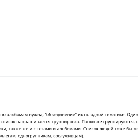
и по альбомам нужна, “объединение” их по одной тематике. Оди
т список напрашивается группировка. Папки же группируются, в
вки, также же и с тегами и альбомами. Список людей тоже бы 
оллегам, одногрупникам, сослуживцам).