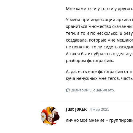
Мне кажется и у того и у другог
У меня при индексации архива 
храниться множество скачанных
теги, а то и по несколько. В ре
создавала, которые мне мешают
не понятно, то ли сидеть каждый
А так я бы их убрала в отдельн
разбором фотографий..
А, да, есть еще фотографии от
куча ненужных мне тегов, часть
Дмитрий Е.
оценил это.
Just J0KER
4 мар 2025
лично моё мнение = группировка