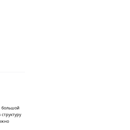
Ответить
н большой
 структуру
можно