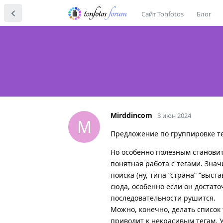
Сайт Tonfotos
Блог
Mirddincom
3 июн 2024
M
Предложение по группировке те
Но особенно полезным становитс
понятная работа с тегами. Знач
поиска (ну, типа “страна” “выста
сюда, особенно если он достато
последовательности рушится.
Можно, конечно, делать список т
приводит к некрасивым тегам. 