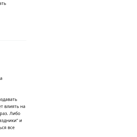
ать
Ответить
ла
оздавать
ет влиять на
раз. Либо
аздники” и
ься все