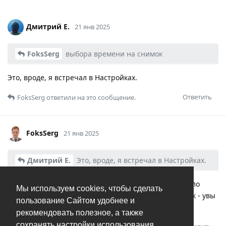
Дмитрий Е.
21 янв 2025
FoksSerg
выбора времени на снимок
Это, вроде, я встречал в Настройках.
Ответить
FoksSerg
ответили на это сообщение.
FoksSerg
21 янв 2025
Дмитрий Е.
Это, вроде, я встречал в Настройках.
Есть 4 фиксированных значения, уже лучше чем было
Мы используем cookies, чтобы сделать
раньше, но если вдруг хочу за пределами этих рамок - увы
пользование Сайтом удобнее и
до свидания…
рекомендовать полезное, а также
сохранять настройки использования