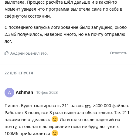
вылетала. Процесс расчёта шёл дальше и в какой-то
момент увидел что программа вылетела сама по себе в
свёрнутом состоянии.
С последнего запуска логирование было запущено, около
2.3мб получилось, наверно много, но на почту отправлю
лог.
Ответить
Андрей
оценил это.
22 ДНЯ
СПУСТЯ
Ashman
A
10 фев 2023
Пишет. Будет сканировать 211 часов.
, >400 000 файлов.
5Тб
Работает 3 ночи, все 3 раза вылетала обязательно. Т.е. 211
часами не отделаюсь
Логи шлю после падений на
почту, отключать логирование пока не буду, лог уже к
100Мб приближается