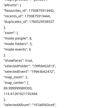
“albums”: {
“favourites_id”: 1750875913442,
“recents_id”: 1750875913444,
“duplicates_id”: 1760529558537
},
“zoom”: {
“mode-people”: 8,
“mode-folders”: 5,
“mode-events”: 6
},
“showFaces”: true,
“selectedFolder”: “199fde62d13”,
“selectedEvent”: “199e3b62472”,
“map_zoom”: 2,
“map_center”: [
89.999999989393,
114.41261621192444
],
“selectedAlbum”: “197a8563ce4”,