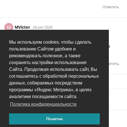
Ответить
MVictor
M
24 окт 2025
Большое Спасибо, помогло, переключился в
Мы используем cookies, чтобы сделать
OpenStreetsMap, масштаб восстановился, вернулся в
пользование Сайтом удобнее и
Яндекс тоже все в порядке
рекомендовать полезное, а также
сохранять настройки использования
Ответить
Wernaud
оценил это.
Сайта. Продолжая использовать сайт, Вы
соглашаетесь с обработкой персональных
данных, собираемых посредством
программы «Яндекс Метрика», в целях
аналитики посещаемости сайта.
Написать ответ...
Политика конфиденциальности
Понятно