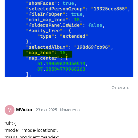
Ответить
MVictor
M
23 окт 2025
Изменено
“ui”: {
“mode”: “mode-locations”,
“maps_provider”: “yandex”,