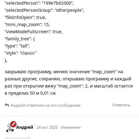
“selectedPerson”: “199e7b63300”,
“selectedPersonGroup”: “otherpeople”,
“fileInfoOpen”: true,
“mini_map_zoom”: 15,
“viewModeFullscreen”: true,
“family_tree”: {
“type”: “tall”,
“style”: “classic”
},
закрываю программу, меняю значение “map_zoom” на
разные другие, сохраняю, открываю программу и каждый
раз при открытии вижу “map_zoom”: 2, и масштаб остается
в пределах 50 м 0,01 см
Ответить
Андрей
ответили на это сообщение.
Андрей
24 окт 2025
Изменено