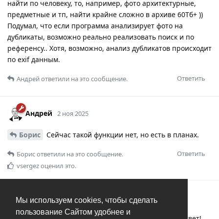
найти по человеку, то, например, фото архитектурные,
предметные и тп, найти крайне сложно в архиве 60Тб+ ))
Подумал, что если программа анализирует фото на
дубликаты, возможно реально реализовать поиск и по
референсу.. Хотя, возможно, анализ дубликатов происходит
по exif данным.
Ответить
Андрей
ответили на это сообщение.
Андрей
2 ноя 2025
Борис
Сейчас такой функции нет, но есть в планах.
Ответить
Борис
ответили на это сообщение.
vsergez
оценил это.
Борис
Б
4 ноя 2025
Мы используем cookies, чтобы сделать
пользование Сайтом удобнее и
Андрей
Отлично) Будем ждать) Благодарю за ответ!