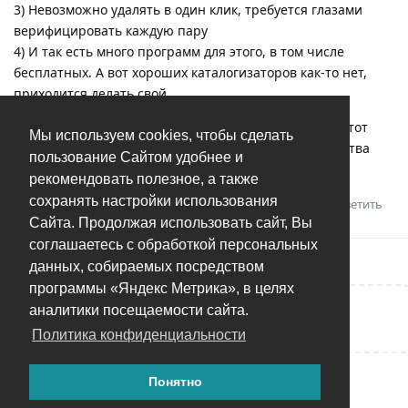
3) Невозможно удалять в один клик, требуется глазами
верифицировать каждую пару
4) И так есть много программ для этого, в том числе
бесплатных. А вот хороших каталогизаторов как-то нет,
приходится делать свой.
Поэтому сценарий поддержан только частично, но этот
Мы используем cookies, чтобы сделать
подход позволяет избавляться от огромного количества
пользование Сайтом удобнее и
дубликатов буквально в один клик, а это уже много.
рекомендовать полезное, а также
сохранять настройки использования
Ответить
Александр
оценил это.
Сайта. Продолжая использовать сайт, Вы
соглашаетесь с обработкой персональных
данных, собираемых посредством
программы «Яндекс Метрика», в целях
аналитики посещаемости сайта.
Написать ответ...
Политика конфиденциальности
Понятно