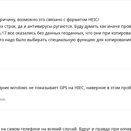
ичину, возможно это связано с форматом HEIC/
ых строк, да и антивирусы ругаются. Буду думать как иначе про
,17 все оказались без данных геоданных, что они при копиров
что надо было выбирать специальную функцию для копирования
дник windows не показывает GPS на HIEC, наверное в этом про
ие.
на самом телефоне на всякий случай. Вдруг и правда при коп