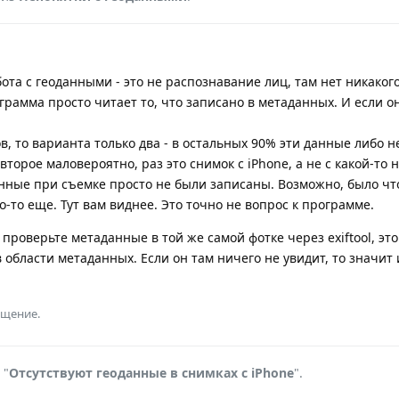
ота с геоданными - это не распознавание лиц, там нет никаког
грамма просто читает то, что записано в метаданных. И если о
в, то варианта только два - в остальных 90% эти данные либо н
второе маловероятно, раз это снимок с iPhone, а не с какой-то
анные при съемке просто не были записаны. Возможно, было чт
о-то еще. Тут вам виднее. Это точно не вопрос к программе.
 проверьте метаданные в той же самой фотке через exiftool, эт
в области метаданных. Если он там ничего не увидит, то значит
бщение.
 "
Отсутствуют геоданные в снимках с iPhone
".