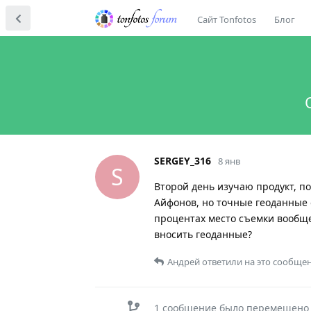
Сайт Tonfotos
Блог
SERGEY_316
8 янв
S
Второй день изучаю продукт, п
Айфонов, но точные геоданные 
процентах место съемки вообще
вносить геоданные?
Андрей
ответили на это сообщен
1
сообщение было перемещено