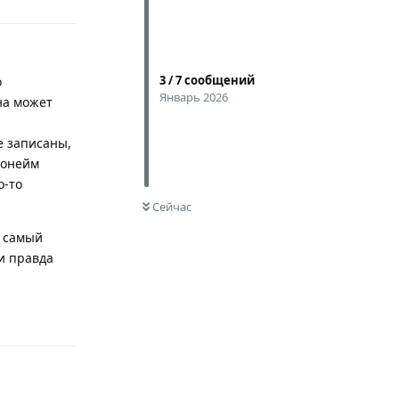
3
/
7
сообщений
о
Январь 2026
на может
е записаны,
 нонейм
о-то
0
НЕ ПРОЧИТАНО
Сейчас
о самый
 и правда
Ответить