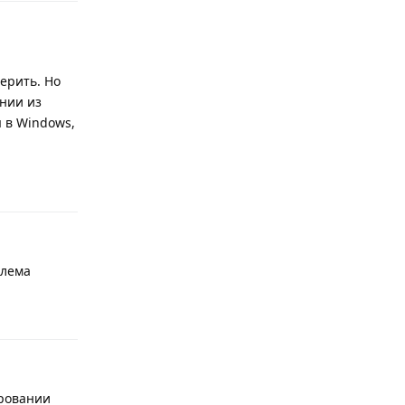
верить. Но
ании из
 в Windows,
Ответить
блема
Ответить
ировании