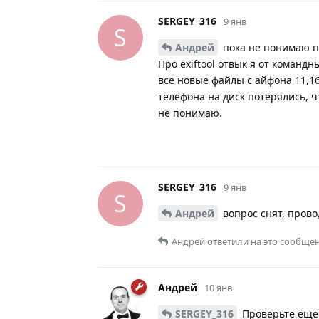
SERGEY_316
9 янв
S
Андрей
пока не понимаю пр
Про exiftool отвык я от командн
все новые файлы с айфона 11,16
телефона на диск потерялись, 
не понимаю.
SERGEY_316
9 янв
S
Андрей
вопрос снят, прово
Андрей
ответили на это сообщен
Андрей
10 янв
SERGEY_316
Проверьте еще 