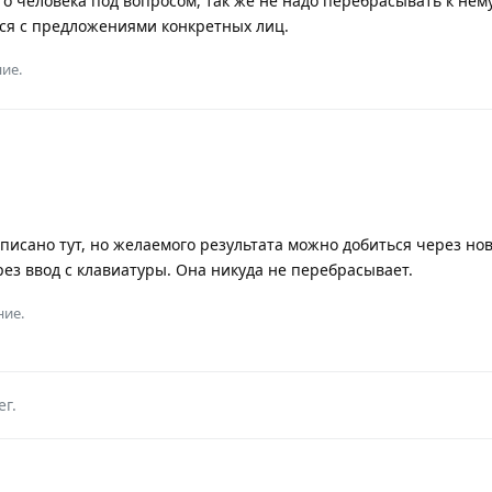
го человека под вопросом, так же не надо перебрасывать к нему
ся с предложениями конкретных лиц.
ие.
описано тут, но желаемого результата можно добиться через но
з ввод с клавиатуры. Она никуда не перебрасывает.
ние.
ег
.