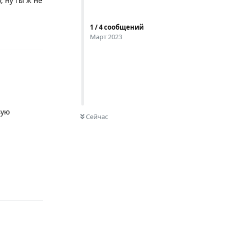
, ну ты ж не
1
/
4
сообщений
Ответить
Март 2023
0
НЕ ПРОЧИТАНО
вую
Сейчас
Ответить