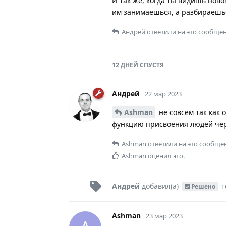
И так же, когда ты видишь ново
им занимаешься, а разбираешь
Андрей
ответили на это сообщен
12 ДНЕЙ
СПУСТЯ
Андрей
22 мар 2023
Ashman
не совсем так как 
функцию присвоения людей чере
Ashman
ответили на это сообще
Ashman
оценил это.
Андрей
добавил(а)
т
Решено
Ashman
23 мар 2023