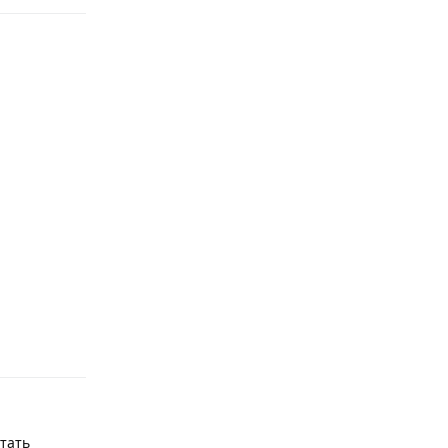
Ответить
тать