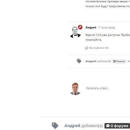
Андрей
добавил(а)
О форуме