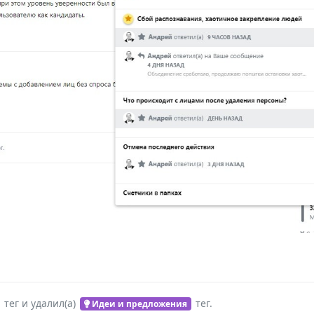
тег
и удалил(а)
тег
.
Идеи и предложения