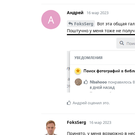
Андрей
16 мар 2023
А
FoksSerg
Вот эта общая гал
Поштучно у меня тоже не получи
Андрей
оценил это.
FoksSerg
16 мар 2023
Принято, у меня возможно в не