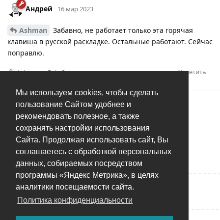
Андрей
16 мар 2023
Ashman
Забавно, не работает только эта горячая
клавиша в русской раскладке. Остальные работают. Сейчас
поправлю.
Ответить
Ashman
и
FoksSerg
оценили это.
Мы используем cookies, чтобы сделать
пользование Сайтом удобнее и
3 МЕСЯЦА
СПУСТЯ
рекомендовать полезное, а также
сохранять настройки использования
Андрей
добавил(а)
тег
.
Решено
Сайта. Продолжая использовать сайт, Вы
соглашаетесь с обработкой персональных
данных, собираемых посредством
программы «Яндекс Метрика», в целях
аналитики посещаемости сайта.
Написать ответ...
Политика конфиденциальности