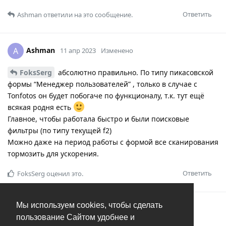
Ответить
Ashman
ответили на это сообщение.
Ashman
A
11 апр 2023
Изменено
FoksSerg
абсолютно правильно. По типу пикасовской
формы “Менеджер пользователей” , только в случае с
Tonfotos он будет побогаче по функционалу, т.к. тут ещё
всякая родня есть
Главное, чтобы работала быстро и были поисковые
фильтры (по типу текущей f2)
Можно даже на период работы с формой все сканирования
тормозить для ускорения.
Ответить
FoksSerg
оценил это.
Мы используем cookies, чтобы сделать
2 МЕСЯЦА
СПУСТЯ
пользование Сайтом удобнее и