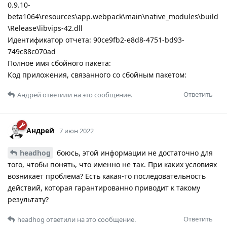
0.9.10-
beta1064\resources\app.webpack\main\native_modules\build
\Release\libvips-42.dll
Идентификатор отчета: 90ce9fb2-e8d8-4751-bd93-
749c88c070ad
Полное имя сбойного пакета:
Код приложения, связанного со сбойным пакетом:
Ответить
Андрей
ответили на это сообщение.
Андрей
7 июн 2022
headhog
боюсь, этой информации не достаточно для
того, чтобы понять, что именно не так. При каких условиях
возникает проблема? Есть какая-то последовательность
действий, которая гарантированно приводит к такому
результату?
Ответить
headhog
ответили на это сообщение.