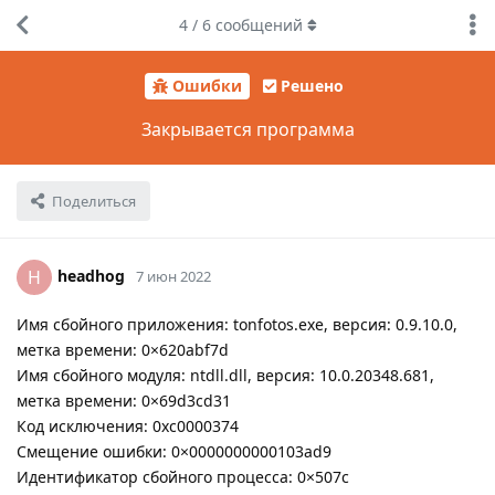
4
/
6
сообщений
Ошибки
Решено
Закрывается программа
Поделиться
headhog
H
7 июн 2022
Имя сбойного приложения: tonfotos.exe, версия: 0.9.10.0,
метка времени: 0×620abf7d
Имя сбойного модуля: ntdll.dll, версия: 10.0.20348.681,
метка времени: 0×69d3cd31
Код исключения: 0xc0000374
Смещение ошибки: 0×0000000000103ad9
Идентификатор сбойного процесса: 0×507c