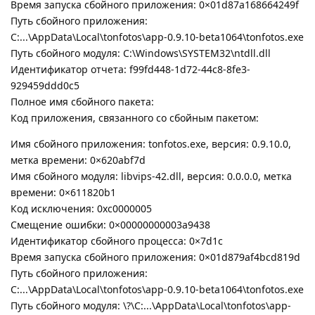
Время запуска сбойного приложения: 0×01d87a168664249f
Путь сбойного приложения:
C:...\AppData\Local\tonfotos\app-0.9.10-beta1064\tonfotos.exe
Путь сбойного модуля: C:\Windows\SYSTEM32\ntdll.dll
Идентификатор отчета: f99fd448-1d72-44c8-8fe3-
929459ddd0c5
Полное имя сбойного пакета:
Код приложения, связанного со сбойным пакетом:
Имя сбойного приложения: tonfotos.exe, версия: 0.9.10.0,
метка времени: 0×620abf7d
Имя сбойного модуля: libvips-42.dll, версия: 0.0.0.0, метка
времени: 0×611820b1
Код исключения: 0xc0000005
Смещение ошибки: 0×00000000003a9438
Идентификатор сбойного процесса: 0×7d1c
Время запуска сбойного приложения: 0×01d879af4bcd819d
Путь сбойного приложения:
C:...\AppData\Local\tonfotos\app-0.9.10-beta1064\tonfotos.exe
Путь сбойного модуля: \?\C:...\AppData\Local\tonfotos\app-