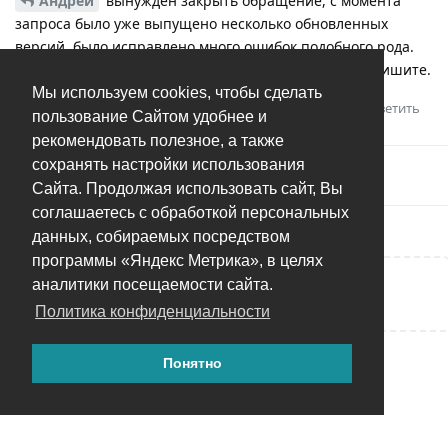
Андрей
вынужден закрыть обращение, с момента
запроса было уже выпущено несколько обновленных
версий, было исправлено много ошибок подобного рода.
Если будет повторяться на более свежих версиях - пишите.
Мы используем cookies, чтобы сделать
Ответить
пользование Сайтом удобнее и
рекомендовать полезное, а также
сохранять настройки использования
Андрей
добавил(а)
тег
.
Решено
Сайта. Продолжая использовать сайт, Вы
соглашаетесь с обработкой персональных
данных, собираемых посредством
программы «Яндекс Метрика», в целях
аналитики посещаемости сайта.
Написать ответ...
Политика конфиденциальности
Понятно