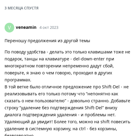
3 МЕСЯЦА
СПУСТЯ
veneamin
V
4 окт 2023
Переношу предолжения из другой темы
По поводу удобства - делать это только клавишами тоже не
подарок, танцы на клавиатуре - del-down-enter при
многократном повторении непременно дадут сбой,
поверьте, я знаю о чем говорю, проходил в других
программах.
В той ветке было отличное предложение про Shift-Del - не
реализовывать его только потому что “непонятно как
сказать о нем пользователю” - довольно странно. Добавьте
строку “удаление без подтверждения Shift-Del” внизу
диалога подтверждения удаления - и проблемы нет.
Удаляющий да увидит! Более того, можно на shift повесить
удаление в системную корзину, на ctrl - без корзины,
безвозвратно.