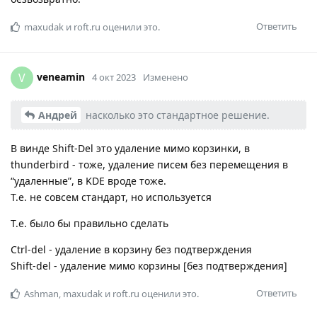
Ответить
maxudak
и
roft.ru
оценили это.
veneamin
V
4 окт 2023
Изменено
Андрей
насколько это стандартное решение.
В винде Shift-Del это удаление мимо корзинки, в
thunderbird - тоже, удаление писем без перемещения в
“удаленные”, в KDE вроде тоже.
Т.е. не совсем стандарт, но используется
Т.е. было бы правильнo сделать
Ctrl-del - удаление в корзину без подтверждения
Shift-del - удаление мимо корзины [без подтверждения]
Ответить
Ashman
,
maxudak
и
roft.ru
оценили это.