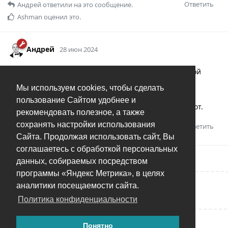
Ответить
Андрей
ответили на это сообщение.
Ashman
оценил это.
Андрей
28 июн 2024
Tribal
Буду благодарен, если вы отдельной веткой
подробно изложите суть своей идеи для улучшения
Мы используем cookies, чтобы сделать
функциональности. Если много пользователей ее
пользование Сайтом удобнее и
поддержат - рассмотрим для добавления в план работ.
рекомендовать полезное, а также
сохранять настройки использования
Ответить
Сайта. Продолжая использовать сайт, Вы
соглашаетесь с обработкой персональных
данных, собираемых посредством
программы «Яндекс Метрика», в целях
аналитики посещаемости сайта.
Написать ответ...
Политика конфиденциальности
Понятно