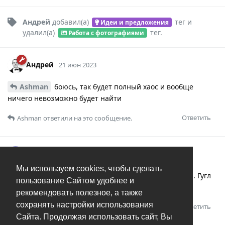
Андрей
добавил(а)
тег
и
Идеи и предложения
удалил(а)
тег
.
Работа с фотографиями
Андрей
21 июн 2023
Ashman
боюсь, так будет полный хаос и вообще
ничего невозможно будет найти
Ответить
Ashman
ответили на это сообщение.
Ashman
A
21 июн 2023
Мы используем cookies, чтобы сделать
Андрей
У пикасы в конце списка они возникали. Гугл
пользование Сайтом удобнее и
что-то знал про людей
рекомендовать полезное, а также
сохранять настройки использования
Ответить
Сайта. Продолжая использовать сайт, Вы