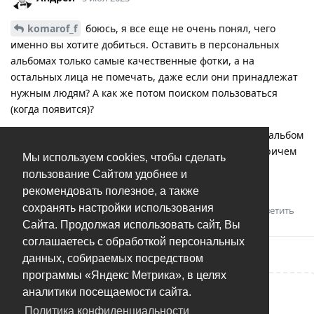
komarof_f
боюсь, я все еще не очень понял, чего
именно вы хотите добиться. Оставить в персональных
альбомах только самые качественные фотки, а на
остальных лица не помечать, даже если они принадлежат
нужным людям? А как же потом поиском пользоваться
(когда появится)?
Мне кажется, что лучшие портреты нужно просто в альбом
отдельный собирать и всё. Я лично так поступаю. Причем
Мы используем cookies, чтобы сделать
мне не нужно это делать для всей сотни людей в
пользование Сайтом удобнее и
библиотеке, только для парочки.
рекомендовать полезное, а также
сохранять настройки использования
Ответить
Ashman
оценил это.
Сайта. Продолжая использовать сайт, Вы
соглашаетесь с обработкой персональных
данных, собираемых посредством
программы «Яндекс Метрика», в целях
аналитики посещаемости сайта.
Написать ответ...
Политика конфиденциальности