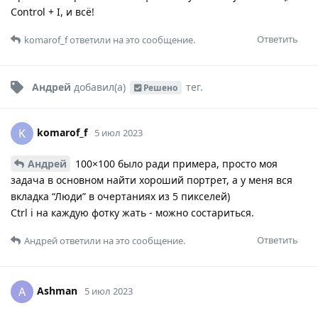
Control + I, и всё!
Ответить
komarof_f
ответили на это сообщение.
Андрей
добавил(а)
тег
.
Решено
komarof_f
K
5 июл 2023
Андрей
100×100 было ради примера, просто моя
задача в основном найти хороший портрет, а у меня вся
вкладка “Люди” в очертаниях из 5 пикселей)
Ctrl i на каждую фотку жать - можно состариться.
Ответить
Андрей
ответили на это сообщение.
Ashman
A
5 июл 2023