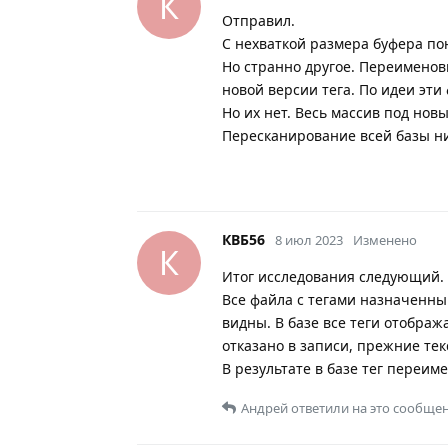
К
Отправил.
С нехваткой размера буфера по
Но странно другое. Переименовы
новой версии тега. По идеи эт
Но их нет. Весь массив под нов
Пересканирование всей базы ни
КВБ56
8 июл 2023
Изменено
К
Итог исследования следующий.
Все файла с тегами назначенны
видны. В базе все теги отображ
отказано в записи, прежние тек
В результате в базе тег переим
Андрей
ответили на это сообщен