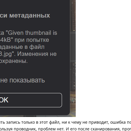
 запись только в этот файл, ни к чему не приводит, ошибка п
ользуя проводник, проблем нет. И его после сканирования, пр