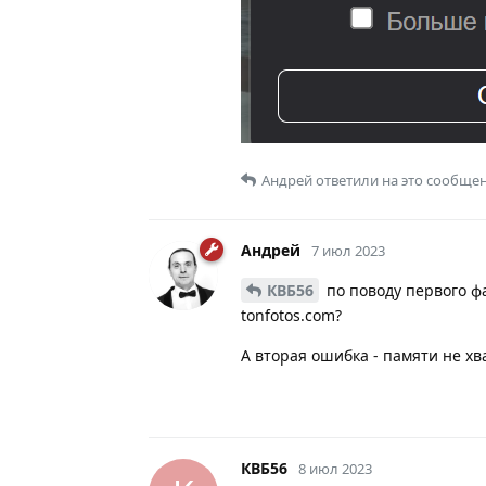
Андрей
ответили на это сообщен
Андрей
7 июл 2023
КВБ56
по поводу первого фа
tonfotos.com?
А вторая ошибка - памяти не хва
КВБ56
8 июл 2023