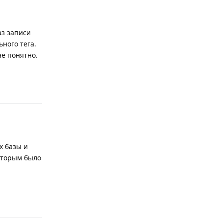
аз записи
ного тега.
не понятно.
Ответить
х базы и
которым было
Ответить