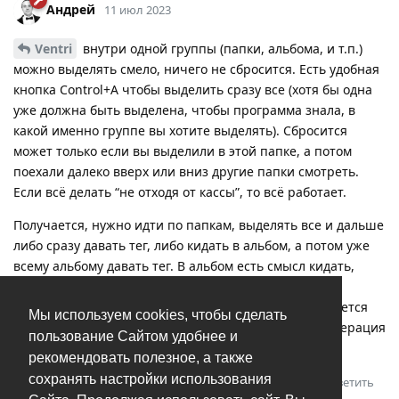
Андрей
11 июл 2023
Ventri
внутри одной группы (папки, альбома, и т.п.)
можно выделять смело, ничего не сбросится. Есть удобная
кнопка Control+A чтобы выделить сразу все (хотя бы одна
уже должна быть выделена, чтобы программа знала, в
какой именно группе вы хотите выделять). Сбросится
может только если вы выделили в этой папке, а потом
поехали далеко вверх или вниз другие папки смотреть.
Если всё делать “не отходя от кассы”, то всё работает.
Получается, нужно идти по папкам, выделять все и дальше
либо сразу давать тег, либо кидать в альбом, а потом уже
всему альбому давать тег. В альбом есть смысл кидать,
только если вы хотите больше чем одну операцию
проделать над этим набором. Понимаю, 40 раз придется
Мы используем cookies, чтобы сделать
прокликать, но это наверное не такая уже частая операция
пользование Сайтом удобнее и
- такие большие объемы обрабатывать.
рекомендовать полезное, а также
сохранять настройки использования
Ответить