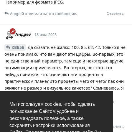
Например для формата JPEG.
Ответить
Андрей
ответили на это сообщение.
Андрей
18 июл 2023
КВБ56
Да сказать не жалко: 100, 85, 62, 42. Только я не
очень понимаю, что вам дают эти цифры. Во-первых, это
не единственный параметр, там еще и некоторые другие
оптимизации применяются. Во-вторых, вот хоть кто-
нибудь понимает что означают эти проценты в
практическом плане? Это проценты чего от чего? Как они
влияют не размер и визуальное качетсво? Сомневаюсь. Я
настраивал параметры опытным путём под разные
задачи. Зная задачу просто выбираешь правильный
Мы используем cookies, чтобы сделать
профиль и вперед:
пользование Сайтом удобнее и
https://tonfotos.com/ru/jpg_converter.html
рекомендовать полезное, а также
сохранять настройки использования
Ответить