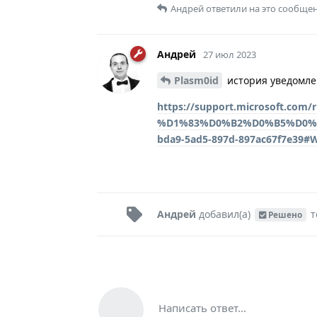
Андрей
ответили на это сообщен
Андрей
27 июл 2023
Plasm0id
история уведомлен
https://support.microsoft.
%D1%83%D0%B2%D0%B5%D0%B
bda9-5ad5-897d-897ac67f7e39#
Андрей
добавил(а)
т
Решено
Написать ответ...