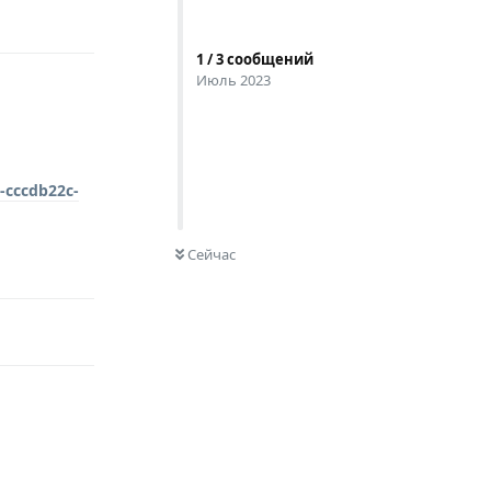
Ответить
1
/
3
сообщений
Июль 2023
ccdb22c-
0
НЕ ПРОЧИТАНО
Сейчас
Ответить