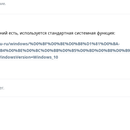
ие.
ий есть, используется стандартная системная функция:
com/ru-ru/windows/%D0%BF%D0%BE%D0%B8%D1%81%D0%BA-
4%D0%BE%D0%BC%D0%BB%D0%B5%D0%BD%D0%B8%D0%B9-c
WindowsVersion=Windows_10
ег
.