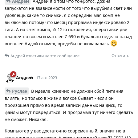
Андрей
Андрей я о том что тонфотос, дожна
запускатся не взависемости от того что вырубили свет или
удоляещь какие то снимки. я с середины мая комп не
выключаю потому что месяц программа индексировало 2
гига. А на счет компа, i5 12го поколения, оперативки две
плашеи по восем и мать её Z 690 и бувально неделю назад
вновь её Аидой отымел, вродебы не жолавалась
Ответить
Андрей
ответили на это сообщение.
Андрей
17 авг 2023
Руслан
В идеале конечно не должен сбой питания
влиять, но только в жизни всякое бывает - если он
произошел прямо во время записи данных на диск, то
файлы могут повредиться. И программа тут ничего сделать
не сможет. Никакая.
Компьютер у вас достаточно современный, значит не в
этом причина тормозов. А диск системный какой? SSD? M2