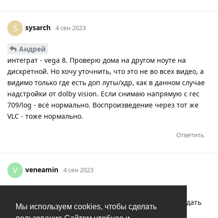
sysarch
S
4 сен 2023
Андрей
интеграт - vega 8. Проверю дома на другом ноуте на
дискретной. Но хочу уточнить, что это не во всех видео, а
видимо только где есть доп луты/хдр, как в данном случае
надстройки от dolby vision. Если снимаю напрямую с rec
709/log - всё нормально. Воспроизведение через тот же
VLC - тоже нормально.
Ответить
veneamin
V
4 сен 2023
В винде могут быть сбиты настройки именно
воспроизведения видео, гамму, например, можно отдать
Мы используем cookies, чтобы сделать
на откуп драйверам видеокарты, а можно - системе.