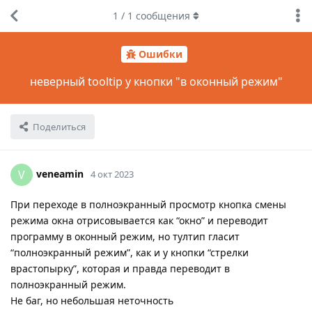
1
/
1
сообщения
Ошибки
неверный tooltip у кнопки "в оконный режим"
Поделиться
veneamin
V
4 окт 2023
При переходе в полноэкранный просмотр кнопка смены
режима окна отрисовывается как “окно” и переводит
программу в оконный режим, но тултип гласит
“полноэкранный режим”, как и у кнопки “стрелки
врастопырку”, которая и правда переводит в
полноэкранный режим.
Не баг, но небольшая неточность