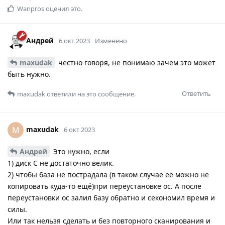
Wanpros
оценил это.
Андрей
6 окт 2023
Изменено
maxudak
честно говоря, не понимаю зачем это может
быть нужно.
Ответить
maxudak
ответили на это сообщение.
maxudak
M
6 окт 2023
Андрей
Это нужно, если
1) диск С не достаточно велик.
2) чтобы база не пострадала (в таком случае её можно не
копировать куда-то ещё)при переустановке ос. А после
переустановки ос залил базу обратно и секономил время и
силы.
Или так нельзя сделать и без повторного сканирования и