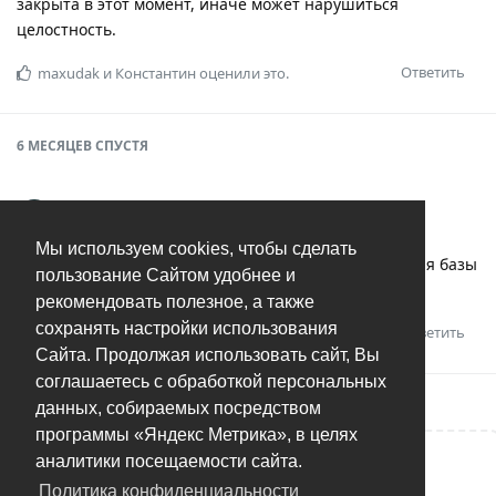
закрыта в этот момент, иначе может нарушиться
целостность.
Ответить
maxudak
и
Константин
оценили это.
6 МЕСЯЦЕВ
СПУСТЯ
crin73
11 апр 2024
Мы используем cookies, чтобы сделать
Поддержу запрос на возможность указание папки для базы
пользование Сайтом удобнее и
данных.
рекомендовать полезное, а также
сохранять настройки использования
Ответить
Pims
оценил это.
Сайта. Продолжая использовать сайт, Вы
соглашаетесь с обработкой персональных
данных, собираемых посредством
программы «Яндекс Метрика», в целях
аналитики посещаемости сайта.
Написать ответ...
Политика конфиденциальности