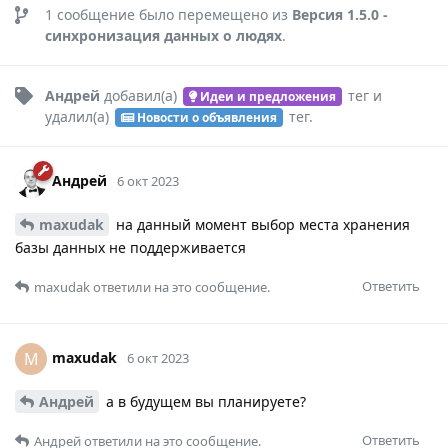
1
сообщение было перемещено из
Версия 1.5.0 -
синхронизация данных о людях
.
Андрей
добавил(а)
тег
и
Идеи и предложения
удалил(а)
тег
.
Новости о объявления
Андрей
6 окт 2023
maxudak
на данный момент выбор места хранения
базы данных не поддерживается
Ответить
maxudak
ответили на это сообщение.
maxudak
M
6 окт 2023
Андрей
а в будущем вы планируете?
Ответить
Андрей
ответили на это сообщение.