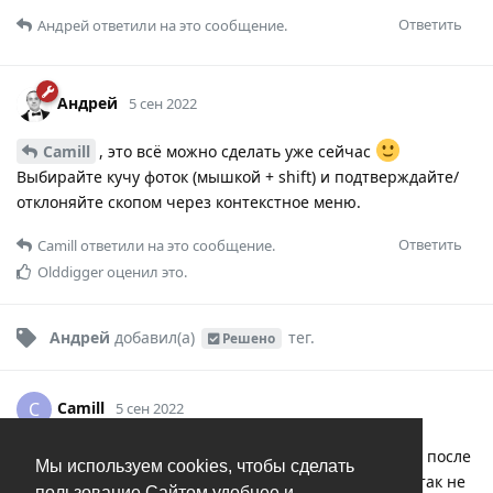
Ответить
Андрей
ответили на это сообщение.
Андрей
5 сен 2022
Camill
, это всё можно сделать уже сейчас
Выбирайте кучу фоток (мышкой + shift) и подтверждайте/
отклоняйте скопом через контекстное меню.
Ответить
Camill
ответили на это сообщение.
Olddigger
оценил это.
Андрей
добавил(а)
тег
.
Решено
Camill
C
5 сен 2022
Андрей
действительно. Только они упрыгивают после
Мы используем cookies, чтобы сделать
отметки куда-то, из-за этого я сначала подумал, что так не
пользование Сайтом удобнее и