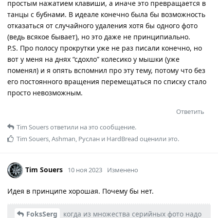
простым нажатием клавиши, а иначе это превращается в
танцы с бубнами. В идеале конечно была бы возможность
отказаться от случайного удаления хотя бы одного фото
(ведь всякое бывает), но это даже не принципиально.
P.S. Про полосу прокрутки уже не раз писали конечно, но
вот у меня на днях “сдохло” колесико у мышки (уже
поменял) и я опять вспомнил про эту тему, потому что без
его постоянного вращения перемещаться по списку стало
просто невозможным.
Ответить
Tim Souers
ответили на это сообщение.
Tim Souers
,
Ashman
,
Руслан
и
HardBread
оценили это.
Tim Souers
10 ноя 2023
Изменено
Идея в принципе хорошая. Почему бы нет.
FoksSerg
когда из множества серийных фото надо