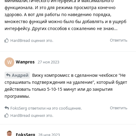
минималистического интерфейса и максимального
функционала. И это для режима просмотра конечно
здорово. А вот для работы по наведению порядка,
множество функций можно было бы добавлять и в ущерб
интерфейсу. Других способов к сожалению не знаю…
Ответить
HardBread
оценил это.
Wanpros
W
27 ноя 2023
Андрей
Вижу компромисс в сделанном чекбоксе “Не
спрашивать подтверждения на удаление”, который будет
действовать только 5-10-15 минут или до закрытия
программы.
Ответить
FoksSerg
ответили на это сообщение.
HardBread
оценил это.
FoksSerg
28 ноя 2023