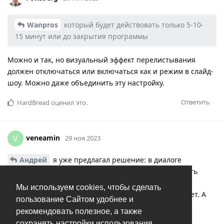
Wanpros
который будет действовать только 5-10-
15 минут или до закрытия программы
Можно и так, но визуальный эффект перелистывания
должен отключаться или включаться как и режим в слайд-
шоу. Можно даже объединить эту настройку.
Ответить
HardBread
оценил это.
veneamin
V
29 ноя 2023
Андрей
я уже предлагал решение: в диалоге
удаления, где спрашивают подтверждение - добавить
внизу строку “Ctrl-Del - уделять без подтверждения”
Мы используем cookies, чтобы сделать
Таким образом любой удаляющий хоть раз да прочтет. А
пользование Сайтом удобнее и
если забудет - прочтет снова.
рекомендовать полезное, а также
сохранять настройки использования