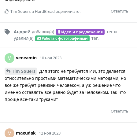
Ответить
Tim Souers
и
HardBread
оценили это.
Андрей
добавил(а)
тег
и
Идеи и предложения
удалил(а)
тег
.
Работа с фотографиями
veneamin
V
10 ноя 2023
Tim Souers
Для этого не требуется ИИ, это делается
относительно простыми математическими методами, но
все же требует ревизии человеком, а уж решение что
именно оставлять все равно будет за человеком. Так что
проще все-таки “руками”
Ответить
maxudak
M
12 ноя 2023