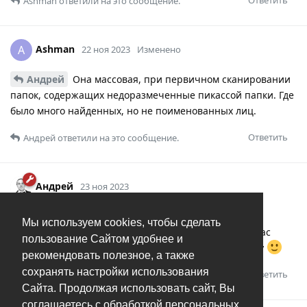
Ответить
Ashman
ответили на это сообщение.
Ashman
A
22 ноя 2023
Изменено
Андрей
Она массовая, при первичном сканировании
папок, содержащих недоразмеченные пикассой папки. Где
было много найденных, но не поименованных лиц.
Ответить
Андрей
ответили на это сообщение.
Андрей
23 ноя 2023
Ashman
под “массовостью” я имею в виду, что
Мы используем cookies, чтобы сделать
сталкиваются с ней многие пользователи. То что у вас
пользование Сайтом удобнее и
лично этого очень много, я понял еще по скриншоту
рекомендовать полезное, а также
сохранять настройки использования
Ответить
Ashman
оценил это.
Сайта. Продолжая использовать сайт, Вы
соглашаетесь с обработкой персональных