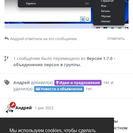
Ответить
Андрей
ответили на это сообщение.
1
сообщение было перемещено из
Версия 1.7.0 -
объединение персон в группы
.
Андрей
добавил(а)
тег
и
Идеи и предложения
удалил(а)
тег
.
Новости о объявления
Андрей
1 дек 2023
AlexPol
В группу добавляется персона, почему вы
считаете, что этот пункт должен быть еще и в контекстном
Мы используем cookies, чтобы сделать