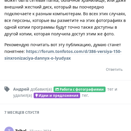
может быть сетевая папка, облачное хранилище, или даже
внешний жесткий диск, который вы поочередно
подключаете к разным компьютерам. Во всех этих случаях,
все персоны, которые вы разметите на этих фотографиях в
одной копии программы будут точно также доступны в
другой копии, которая получила доступ этим же фото.
Рекомендую почитать вот эту публикацию, думаю станет
понятнее:
https://forum.tonfotos.com/d/386-versiya-150-
sinxronizaciya-dannyx-o-lyudyax
Ответить
Андрей
добавил(а)
тег
и
Работа с фотографиями
удалил(а)
тег
.
Идеи и предложения
7 МЕСЯЦЕВ
СПУСТЯ
Tribal
27 июн 2024