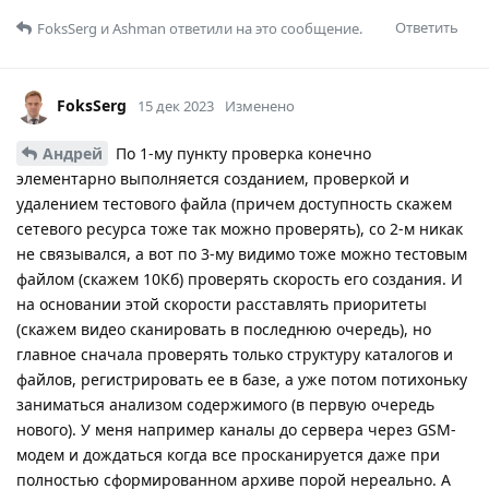
Ответить
FoksSerg
и
Ashman
ответили на это сообщение.
FoksSerg
15 дек 2023
Изменено
Андрей
По 1-му пункту проверка конечно
элементарно выполняется созданием, проверкой и
удалением тестового файла (причем доступность скажем
сетевого ресурса тоже так можно проверять), со 2-м никак
не связывался, а вот по 3-му видимо тоже можно тестовым
файлом (скажем 10Кб) проверять скорость его создания. И
на основании этой скорости расставлять приоритеты
(скажем видео сканировать в последнюю очередь), но
главное сначала проверять только структуру каталогов и
файлов, регистрировать ее в базе, а уже потом потихоньку
заниматься анализом содержимого (в первую очередь
нового). У меня например каналы до сервера через GSM-
модем и дождаться когда все просканируется даже при
полностью сформированном архиве порой нереально. А