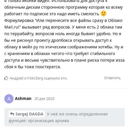
я только иконки видел. Использовать для доступа к
облачным дискам стороннюю программу которая ко всему
работает по подписке это надо иметь смелость
Формулировка “Или перенесите все файлы сразу в Облако
Mail.ru!” вызывает ряд вопросов. У меня есть 2 облака там
по террабайту, вопросов ноль иногда бывает удобно. Но я
бы не рискнул проекту дропбокса открывать доступ к
облаку в мейл ру по этическим соображениям хотябы. Ну и
с хранением в облаках чегото что требует стабильного
доступа и весьма чувствительно в плане риска потери изза
сбоя я бы тоже поостерегся.
Ответить
Андрей
и
FoksSerg
оценили это.
Ashman
A
20 дек 2023
Sergej DAGDA
У неё же очень определенная
функция: организация архива