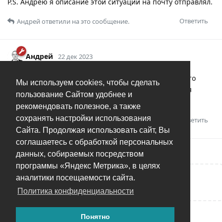
P.S. Андрею я описание этой ситуации на почту отправлял.
Ответить
Андрей
ответили на это сообщение.
Андрей
22 дек 2023
Ashman
Баг, но не такой уж и серьезный - просто
Мы используем cookies, чтобы сделать
переименуйте его в одной из программ, и последняя
пользование Сайтом удобнее и
версия имени появится в обеих версиях.
рекомендовать полезное, а также
сохранять настройки использования
Ответить
Сайта. Продолжая использовать сайт, Вы
соглашаетесь с обработкой персональных
данных, собираемых посредством
программы «Яндекс Метрика», в целях
аналитики посещаемости сайта.
Написать ответ...
Политика конфиденциальности
Понятно