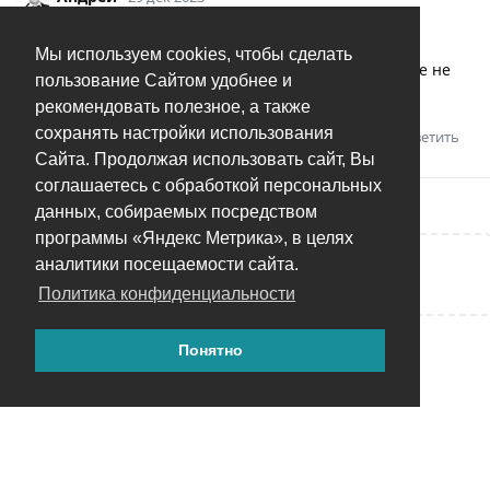
FoksSerg
да, это отельная проблема и уже
Мы используем cookies, чтобы сделать
обсуждалась, и я даже думаю над решением, давайте не
пользование Сайтом удобнее и
будем смешивать всё в кучу.
рекомендовать полезное, а также
сохранять настройки использования
Ответить
FoksSerg
оценил это.
Сайта. Продолжая использовать сайт, Вы
соглашаетесь с обработкой персональных
данных, собираемых посредством
программы «Яндекс Метрика», в целях
аналитики посещаемости сайта.
Написать ответ...
Политика конфиденциальности
Понятно