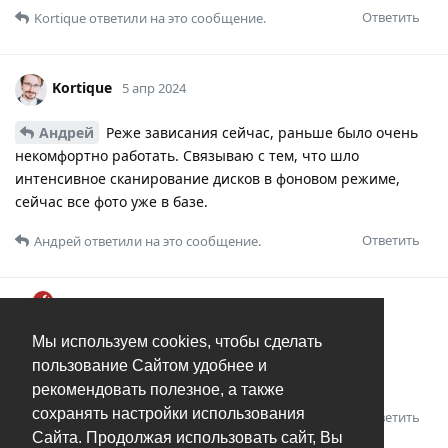
Ответить
Kortique
ответили на это сообщение.
Kortique
5 апр 2024
Андрей
Реже зависания сейчас, раньше было очень
некомфортно работать. Связываю с тем, что шло
интенсивное сканирование дисков в фоновом режиме,
сейчас все фото уже в базе.
Ответить
Андрей
ответили на это сообщение.
Андрей
6 апр 2024
Мы используем cookies, чтобы сделать
Kortique
может это, а может изменения в 1.9.4.
пользование Сайтом удобнее и
Главное, что лучше стало, и это прекрасно.
рекомендовать полезное, а также
сохранять настройки использования
Ответить
Kortique
оценил это.
Сайта. Продолжая использовать сайт, Вы