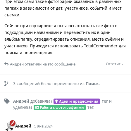
При этом сами такие фотографии оказались в различных
папках в зависимости от дат, участников, событий и мест
съемки.
Сейчас при сортировке я пытаюсь отыскать все фото с
подходящими названиями и переместить их в один
альбом/папку, отредактировать описания, места съёмки и
участников. Приходится использовать TotalCommander для
поиска и перемещения.
Ответить
Андрей
ответили на это сообщение.
3
сообщений было перемещено из
Поиск
.
Андрей
добавил(а)
тег
и
Идеи и предложения
удалил(а)
тег
.
Работа с фотографиями
Андрей
5 янв 2024