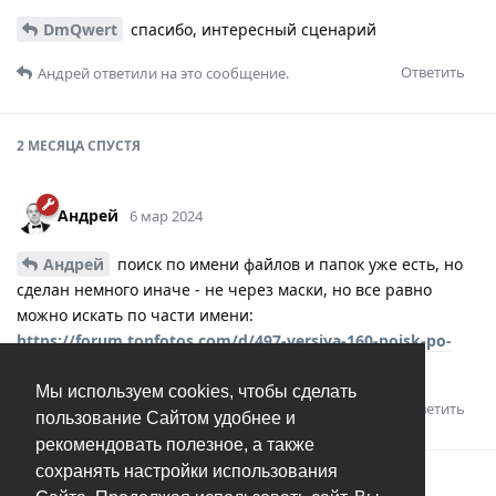
DmQwert
спасибо, интересный сценарий
Ответить
Андрей
ответили на это сообщение.
2 МЕСЯЦА
СПУСТЯ
Андрей
6 мар 2024
Андрей
поиск по имени файлов и папок уже есть, но
сделан немного иначе - не через маски, но все равно
можно искать по части имени:
https://forum.tonfotos.com/d/497-versiya-160-poisk-po-
nazvaniyu-person-papok-i-albomov
Мы используем cookies, чтобы сделать
Ответить
пользование Сайтом удобнее и
рекомендовать полезное, а также
сохранять настройки использования
Андрей
добавил(а)
тег
.
Решено