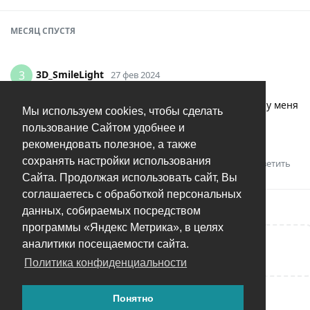
МЕСЯЦ
СПУСТЯ
3D_SmileLight
3
27 фев 2024
Palych
видимо какая-то проблема именно у вас, у меня
Мы используем cookies, чтобы сделать
с двух айфонов норм ипортирует, в том числе
пользование Сайтом удобнее и
автоматически при подключении
рекомендовать полезное, а также
сохранять настройки использования
Ответить
Андрей
оценил это.
Сайта. Продолжая использовать сайт, Вы
соглашаетесь с обработкой персональных
данных, собираемых посредством
программы «Яндекс Метрика», в целях
аналитики посещаемости сайта.
Написать ответ...
Политика конфиденциальности
Понятно