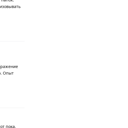
низовывать
Ответить
ображение
о. Опыт
Ответить
от пока,