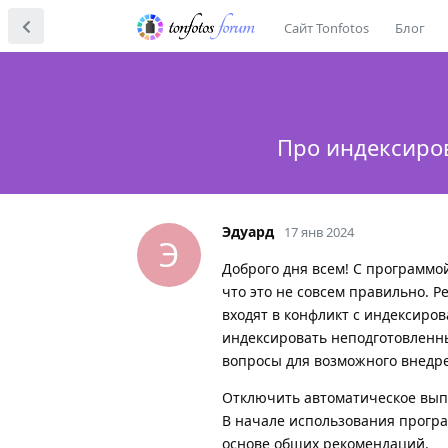
Сайт Tonfotos
Блог
Про индексиров
Эдуард
17 янв 2024
Э
Доброго дня всем! С программой
что это не совсем правильно. 
входят в конфликт с индексиро
индексировать неподготовленны
вопросы для возможного внедре
Отключить автоматическое выпо
В начале использования прогр
основе общих рекомендаций.