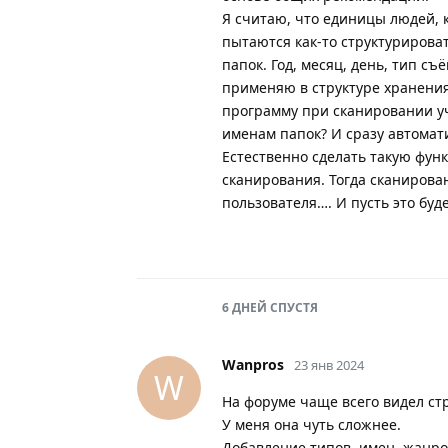
Я считаю, что единицы людей, 
пытаются как-то структурирова
папок. Год, месяц, день, тип съ
применяю в структуре хранения
программу при сканировании уч
именам папок? И сразу автомат
Естественно сделать такую фун
сканирования. Тогда сканирова
пользователя…. И пусть это буд
6 ДНЕЙ
СПУСТЯ
Wanpros
23 янв 2024
W
На форуме чаще всего видел стр
У меня она чуть сложнее.
Добавление типов, имен, жанро