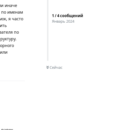
ли иначе
я по именам
1
/
4
сообщений
мок, я часто
Январь 2024
чить
вателя по
руктуру.
торного
 или
0
НЕ ПРОЧИТАНО
Сейчас
Ответить
 папок.