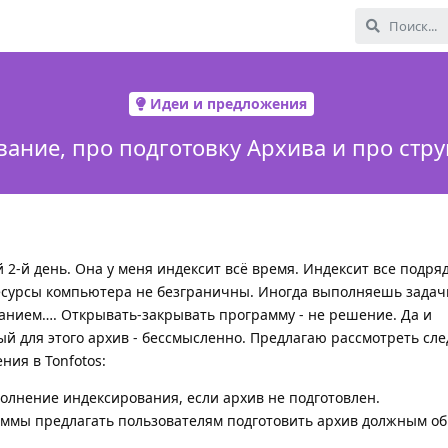
Идеи и предложения
ание, про подготовку Архива и про стру
 2-й день. Она у меня индексит всё время. Индексит все подря
Ресурсы компьютера не безграничны. Иногда выполняешь задач
ванием…. Открывать-закрывать программу - не решение. Да и
й для этого архив - бессмысленно. Предлагаю рассмотреть с
ния в Tonfotos:
лнение индексирования, если архив не подготовлен.
аммы предлагать пользователям подготовить архив должным об