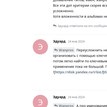
Все эти доп критерии скорее в
усложненно.
Хотя вложенности в альбомах не
Эдуард
ответили на это сообщен
Эдуард
24 янв 2024
Э
Wanpros
Переусложнить не 
организовать с помощью ключев
потом легко найти по ключевым
применения пока не большой. П
![
https://disk.yandex.ru/i/GsLf
Эдуард
24 янв 2024
Э
Wanpros
А про именование 