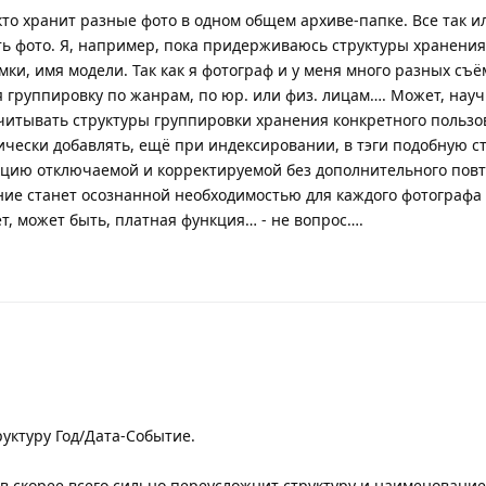
кто хранит разные фото в одном общем архиве-папке. Все так и
ть фото. Я, например, пока придерживаюсь структуры хранени
ёмки, имя модели. Так как я фотограф и у меня много разных съё
 группировку по жанрам, по юр. или физ. лицам…. Может, нау
итывать структуры группировки хранения конкретного пользо
ически добавлять, ещё при индексировании, в тэги подобную ст
кцию отключаемой и корректируемой без дополнительного пов
ние станет осознанной необходимостью для каждого фотографа
ет, может быть, платная функция… - не вопрос….
уктуру Год/Дата-Событие.
в скорее всего сильно переусложнит структуру и наименование