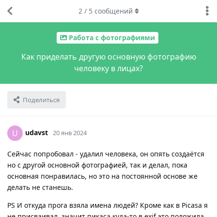
2
/
5
сообщений
Работа с фотографиями
Как приделать другую основную фотографию
человеку в лицах?
Поделиться
udavst
U
20 янв 2024
Сейчас попробовал - удалил человека, он опять создаётся
но с другой основной фотографией, так и делал, пока
основная понравилась, но это на постоянной основе же
делать не станешь.
PS И откуда прога взяла имена людей? Кроме как в Picasa я
не присваивал. значит пикаса куда-то в exif это положила,