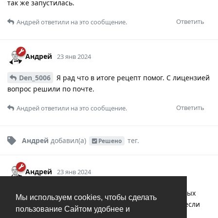
так же запустилась.
Ответить
Андрей
ответили на это сообщение.
Андрей
23 янв 2024
Den_5006
Я рад что в итоге рецепт помог. С лицензией
вопрос решили по почте.
Ответить
Андрей
ответили на это сообщение.
Андрей
добавил(а)
тег
.
Решено
Андрей
23 янв 2024
Андрей
В версии 1.7.5 сделал защиту от подобных
Мы используем cookies, чтобы сделать
ситуаций - теперь программа будет работать, даже если
пользование Сайтом удобнее и
путь не прописан в системе.