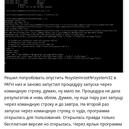
Решил попробовать опустить %systemroot%\system32 в
РАТН низ и заново запустил процедуру запуска через
командную строку, думаю, ну мало ли. Процедура не дала
результатов и новь облом. Думаю, ну еще пару раз запущу
через командную строку и до завтра. На второй раз
запуска через командную строку, о чудо, программа
открылась для пользования. Открылась правда только
бесплатная версия но открылась. Через ярлык программа