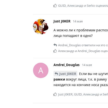
GUID
,
Александр
и
Serko
оценили
Just J0KER
14 мая
А можно ли к проблемам распозн
лица попадают в одно?
Andrei_Douglas
ответили на это 
Александр
и
Andrei_Douglas
оцен
Andrei_Douglas
14 мая
A
Just J0KER
Если вы не шутит
рамки
вокруг лица, т.к. в рамк
находится на кончике носа указ
Just J0KER
,
GUID
,
Александр
и
Ser