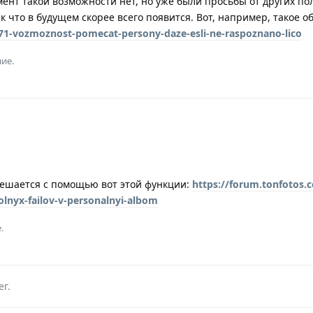
нт такой возможности нет, но уже были просьбы от других по
к что в будущем скорее всего появится. Вот, например, такое о
71-vozmoznost-pomecat-persony-daze-esli-ne-raspoznano-lico
ие.
ешается с помощью вот этой функции:
https://forum.tonfotos.
olnyx-failov-v-personalnyi-albom
.
ег
.