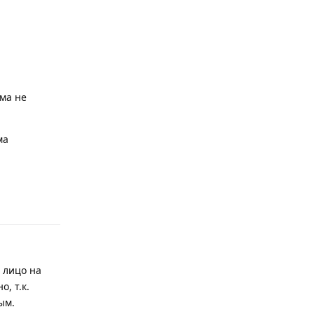
ма не
ма
Ответить
 лицо на
, т.к.
ым.