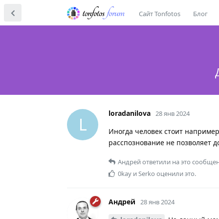
Сайт Tonfotos
Блог
loradanilova
28 янв 2024
L
Иногда человек стоит например
расспознование не позволяет д
Андрей
ответили на это сообщен
0kay
и
Serko
оценили это.
Андрей
28 янв 2024