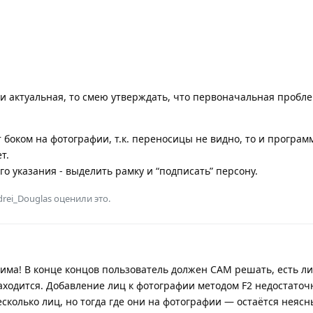
и актуальная, то смею утверждать, что первоначальная пробле
т боком на фотографии, т.к. переносицы не видно, то и програм
т.
о указания - выделить рамку и “подписать” персону.
drei_Douglas
оценили это.
има! В конце концов пользователь должен САМ решать, есть ли
ходится. Добавление лиц к фотографии методом F2 недостаточно
сколько лиц, но тогда где они на фотографии — остаётся неясн