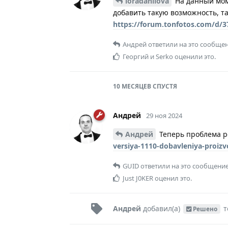
loradanilova
На данный моме
добавить такую возможность, та
https://forum.tonfotos.com/d/3
Андрей
ответили на это сообщен
Георгий
и
Serko
оценили это.
10 МЕСЯЦЕВ
СПУСТЯ
Андрей
29 ноя 2024
Андрей
Теперь проблема р
versiya-1110-dobavleniya-proizv
GUID
ответили на это сообщение
Just J0KER
оценил это.
Андрей
добавил(а)
т
Решено