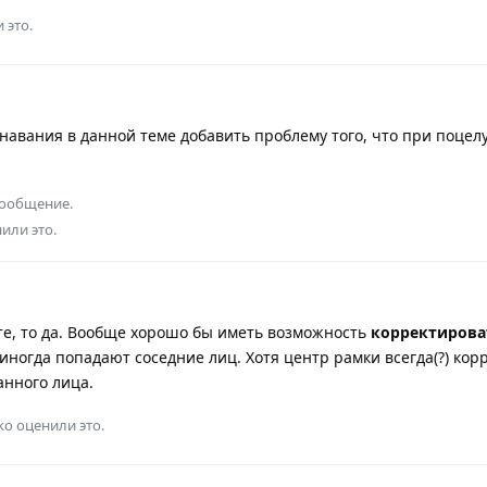
 это.
авания в данной теме добавить проблему того, что при поцелуя
сообщение.
или это.
е, то да. Вообще хорошо бы иметь возможность
корректирова
у иногда попадают соседние лиц. Хотя центр рамки всегда(?) кор
анного лица.
ko
оценили это.