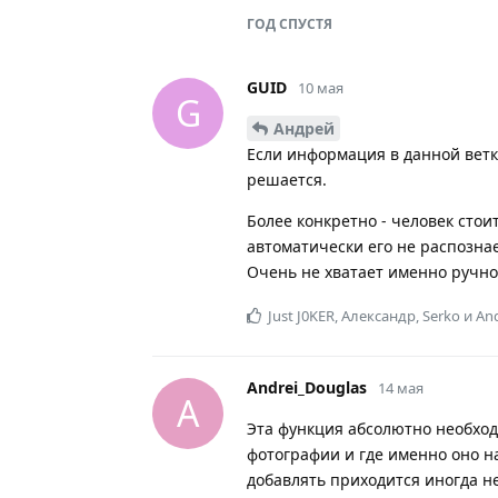
ГОД
СПУСТЯ
GUID
10 мая
G
Андрей
Если информация в данной ветк
решается.
Более конкретно - человек стои
автоматически его не распознае
Очень не хватает именно ручног
Just J0KER
,
Александр
,
Serko
и
An
Andrei_Douglas
14 мая
A
Эта функция абсолютно необход
фотографии и где именно оно на
добавлять приходится иногда не