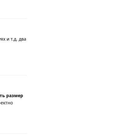
Ответить
х и т.д. два
Ответить
ть размер
ректно
Ответить