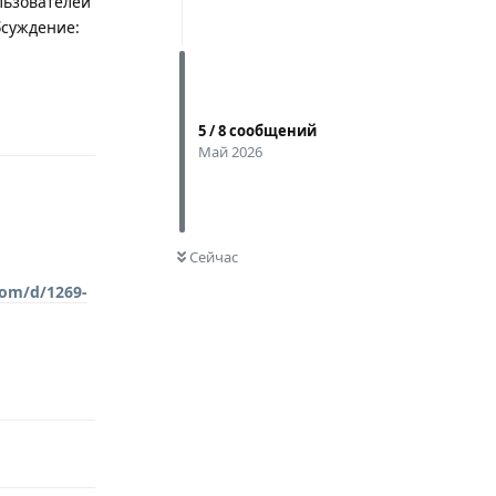
льзователей
бсуждение:
Ответить
5
/
8
сообщений
Май 2026
0
НЕ ПРОЧИТАНО
Сейчас
com/d/1269-
Ответить