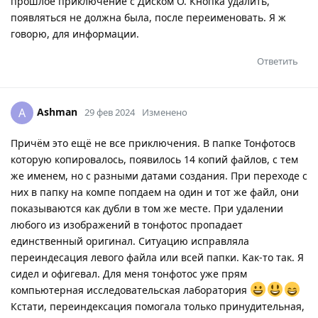
прошлое приключение с Диском О. Кнопка удалить,
появляться не должна была, после переименовать. Я ж
говорю, для информации.
Ответить
Ashman
A
29 фев 2024
Изменено
Причём это ещё не все приключения. В папке Тонфотосв
которую копировалось, появилось 14 копий файлов, с тем
же именем, но с разными датами создания. При переходе с
них в папку на компе попдаем на один и тот же файл, они
показываются как дубли в том же месте. При удалении
любого из изображений в тонфотос пропадает
единственный оригинал. Ситуацию исправляла
переиндесация левого файла или всей папки. Как-то так. Я
сидел и офигевал. Для меня тонфотос уже прям
компьютерная исследовательская лаборатория
Кстати, переиндексация помогала только принудительная,