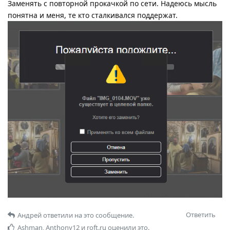
Заменять с повторной прокачкой по сети. Надеюсь мысль
понятна и меня, те кто сталкивался поддержат.
Ответить
Андрей
ответили на это сообщение.
Ashman
,
Anthony12
и
roft.ru
оценили это.