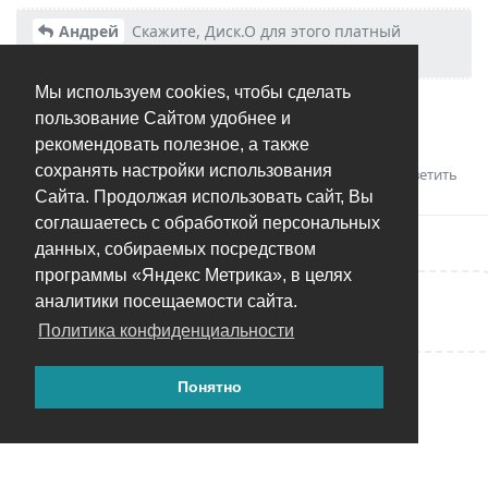
Андрей
Скажите, Диск.О для этого платный
требуется?
Мы используем cookies, чтобы сделать
Нет, вполне достаточно бесплатной версии, которая
пользование Сайтом удобнее и
работает только с облаком mail.ru
рекомендовать полезное, а также
сохранять настройки использования
Ответить
Андрей
оценил это.
Сайта. Продолжая использовать сайт, Вы
соглашаетесь с обработкой персональных
данных, собираемых посредством
программы «Яндекс Метрика», в целях
аналитики посещаемости сайта.
Написать ответ...
Политика конфиденциальности
Понятно