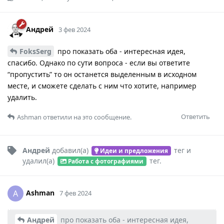
Андрей
3 фев 2024
FoksSerg
про показать оба - интересная идея,
спасибо. Однако по сути вопроса - если вы ответите
“пропустить” то он останется выделенным в исходном
месте, и сможете сделать с ним что хотите, например
удалить.
Ответить
Ashman
ответили на это сообщение.
Андрей
добавил(а)
тег
и
Идеи и предложения
удалил(а)
тег
.
Работа с фотографиями
Ashman
A
7 фев 2024
Андрей
про показать оба - интересная идея,