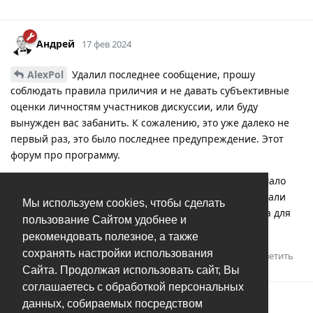
Андрей
17 фев 2024
AlexPol
Удалил последнее сообщение, прошу
соблюдать правила приличия и не давать субъективные
оценки личностям участников дискуссии, или буду
вынужден вас забанить. К сожалению, это уже далеко не
первый раз, это было последнее предупреждение. Этот
форум про программу.
По поводу самого вопроса. На удивление, слишком мало
кого это беспокоит. Только единожды тут об этом писали
Мы используем cookies, чтобы сделать
ранее. Очевидно, совсем не приоритетная проблема для
пользование Сайтом удобнее и
пользователей.
рекомендовать полезное, а также
сохранять настройки использования
Ответить
Сайта. Продолжая использовать сайт, Вы
соглашаетесь с обработкой персональных
данных, собираемых посредством