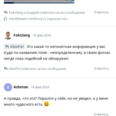
Ответить
FoksSerg
и
Андрей
ответили на это сообщение.
HardBread
и
Anthony12
оценили это.
FoksSerg
16 фев 2024
AlexPol
Это какая-то непонятная информация у вас
(судя по названию поля - неопределенная), в своих фотках
нигде пока подобной не обнаружил
Ответить
AlexPol
ответили на это сообщение.
Ashman
A
16 фев 2024
А правда, что это? Порылся у себя, но не увидел, а у меня
много чудесного есть
Ответить