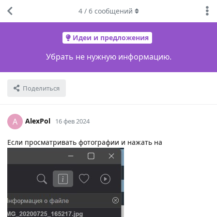
4
/
6
сообщений
Идеи и предложения
Убрать не нужную информацию.
Поделиться
AlexPol
A
16 фев 2024
Если просматривать фотографии и нажать на