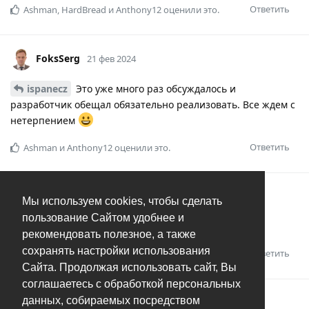
Ответить
Ashman
,
HardBread
и
Anthony12
оценили это.
FoksSerg
21 фев 2024
ispanecz
Это уже много раз обсуждалось и
разработчик обещал обязательно реализовать. Все ждем с
нетерпением
Ответить
Ashman
и
Anthony12
оценили это.
ispanecz
I
21 фев 2024
Мы используем cookies, чтобы сделать
пользование Сайтом удобнее и
Будем ждать
рекомендовать полезное, а также
сохранять настройки использования
Ответить
Сайта. Продолжая использовать сайт, Вы
соглашаетесь с обработкой персональных
данных, собираемых посредством