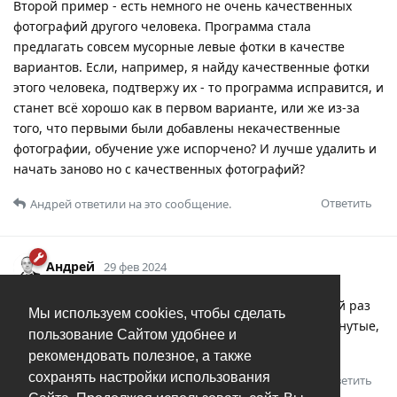
Второй пример - есть немного не очень качественных
фотографий другого человека. Программа стала
предлагать совсем мусорные левые фотки в качестве
вариантов. Если, например, я найду качественные фотки
этого человека, подтвержу их - то программа исправится, и
станет всё хорошо как в первом варианте, или же из-за
того, что первыми были добавлены некачественные
фотографии, обучение уже испорчено? И лучше удалить и
начать заново но с качественных фотографий?
Ответить
Андрей
ответили на это сообщение.
Андрей
29 фев 2024
Saturn
Порядок пометки роли не играет. Каждый раз
Мы используем cookies, чтобы сделать
при расчете учитываются все помеченные и отвергнутые,
пользование Сайтом удобнее и
не зависимо от их порядка.
рекомендовать полезное, а также
сохранять настройки использования
Ответить