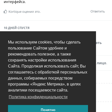
интерфейса.
Ответить
Kortique
оценил это.
10 ДНЕЙ
СПУСТЯ
Мы используем cookies, чтобы сделать
1
сообщение было перемещено в
Как настраивать
фильтры?
.
пользование Сайтом удобнее и
рекомендовать полезное, а также
сохранять настройки использования
1
сообщение было перемещено в
Не находится лицо
.
Сайта. Продолжая использовать сайт, Вы
соглашаетесь с обработкой персональных
данных, собираемых посредством
программы «Яндекс Метрика», в целях
аналитики посещаемости сайта.
Написать ответ...
Политика конфиденциальности
Понятно