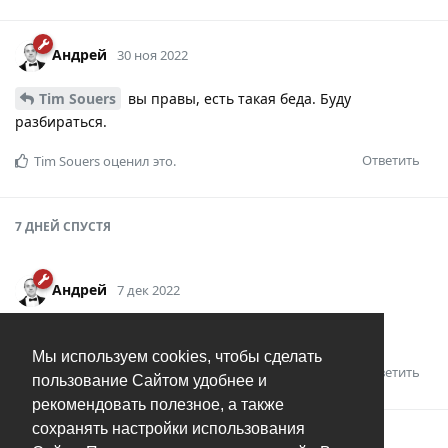
Андрей
30 ноя 2022
Tim Souers
вы правы, есть такая беда. Буду
разбираться.
Ответить
Tim Souers
оценил это.
7 ДНЕЙ
СПУСТЯ
Андрей
7 дек 2022
Исправлено в версии
1.0.3
Мы используем cookies, чтобы сделать
Ответить
Tim Souers
оценил это.
пользование Сайтом удобнее и
рекомендовать полезное, а также
сохранять настройки использования
Андрей
добавил(а)
тег
.
Решено