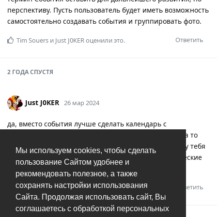
перспективу. Пусть пользователь будет иметь возможность
самостоятельно создавать события и группировать фото.
Ответить
Tim Souers
и
Just J0KER
оценили это.
2 ГОДА
СПУСТЯ
Just J0KER
26 мар 2024
да, вместо события лучше сделать календарь с
возможностью выбора/поиска по дню, месяцу, году, а то
вертикальный выбор не очень удобен, когда только у тебя
Мы используем cookies, чтобы сделать
архив фотографий с 2000 года, да ещё и генеалогические
пользование Сайтом удобнее и
фото с 1800 гг.
рекомендовать полезное, а также
сохранять настройки использования
Ответить
Сайта. Продолжая использовать сайт, Вы
соглашаетесь с обработкой персональных