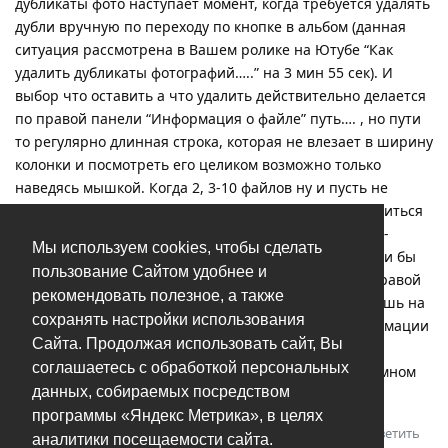
дубликаты фото наступает момент, когда требуется удалять
дубли вручную по переходу по кнопке в альбом (данная
ситуация рассмотрена в Вашем ролике на Ютубе “Как
удалить дубликаты фотографий…..” на 3 мин 55 сек). И
выбор что оставить а что удалить действительно делается
по правой панели “Информация о файле” путь…. , но пути
то регулярно длинная строка, которая не влезает в ширину
колонки и посмотреть его целиком возможно только
наведясь мышкой. Когда 2, 3-10 файлов ну и пусть не
барин наведусь, но вот при 50-100 дублях это становиться
очень времяемко. Просьба. Подскажите пожалуйста -
Мы используем cookies, чтобы сделать
может я что то не так делаю? Если все так то не могли бы
пользование Сайтом удобнее и
вы рассмотреть возможность изменения ширины правой
рекомендовать полезное, а также
панели, а то даже когда окно программы растягиваешь на
сохранять настройки использования
2 монитора вширь количество отображаемой информации
Сайта. Продолжая использовать сайт, Вы
не изменяется, только фотки крупнее становятся, а
соглашаетесь с обработкой персональных
отображение боковых панелей неизменно при огромном
данных, собираемых посредством
центральном окне. Спасибо за уделенное внимание.
программы «Яндекс Метрика», в целях
Ответить
Андрей
ответили на это сообщение.
аналитики посещаемости сайта.