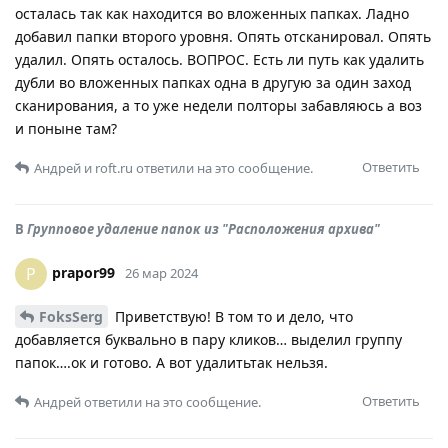
осталась так как находится во вложенных папках. Ладно
добавил папки второго уровня. Опять отсканировал. Опять
удалил. Опять осталось. ВОПРОС. Есть ли путь как удалить
дубли во вложенных папках одна в другую за один заход
сканирования, а то уже недели полторы забавляюсь а воз
и поныне там?
Ответить
Андрей
и
roft.ru
ответили на это сообщение.
В
Групповое удаление папок из "Расположения архива"
prapor99
P
26 мар 2024
FoksSerg
Приветствую! В том то и дело, что
добавляется буквально в пару кликов… выделил группу
папок….ок и готово. А вот удалитьтак нельзя.
Ответить
Андрей
ответили на это сообщение.