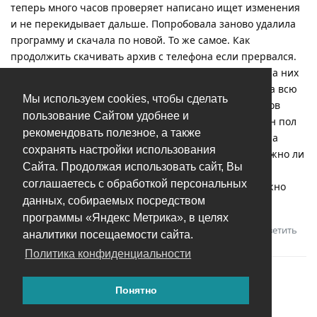
теперь много часов проверяет написано ищет изменения
и не перекидывает дальше. Попробовала заново удалила
программу и скачала по новой. То же самое. Как
продолжить скачивать архив с телефона если прервался.
обнаружила что файлы более 2Гб он не скачивал и на них
программа вылетала, удалила их и заново проделала всю
Мы используем cookies, чтобы сделать
манипуляцию, опять прервалось , но больших файлов
пользование Сайтом удобнее и
больше нет. и как потом подгружать остатки фото? он пол
рекомендовать полезное, а также
дня стоял и только проверял безрезультатно. Удалила
сохранять настройки использования
архив вновь и только потом он стал скачивать….. можно ли
Сайта. Продолжая использовать сайт, Вы
так сделать чтобы он не проверял а просто скачал
соглашаетесь с обработкой персональных
оставшиеся….или как-то выбрать папки которые нужно
данных, собираемых посредством
перенести?
программы «Яндекс Метрика», в целях
Ответить
Андрей
ответили на это сообщение.
аналитики посещаемости сайта.
Политика конфиденциальности
Понятно