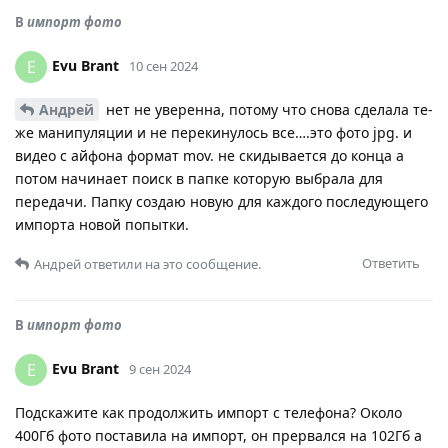
В
импорт фото
Evu Brant
E
10 сен 2024
Андрей
нет не уверенна, потому что снова сделала те-
же манипуляции и не перекинулось все….это фото jpg. и
видео с айфона формат mov. не скидывается до конца а
потом начинает поиск в папке которую выбрала для
передачи. Папку создаю новую для каждого последующего
импорта новой попытки.
Ответить
Андрей
ответили на это сообщение.
В
импорт фото
Evu Brant
E
9 сен 2024
Подскажите как продолжить импорт с телефона? Около
400Гб фото поставила на импорт, он прервался на 102Гб а