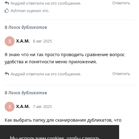
Ответить
Андрей
ответили на это сообщение.
Ashman
оценил это.
В
Поиск дубликатов
X.A.M.
X
8 авг 2025
Я знаю что ни так просто проводить сравнение вопрос
удобства и понятности меню приложения.
Ответить
Андрей
ответили на это сообщение.
В
Поиск дубликатов
X.A.M.
X
7 авг 2025
Как выбрать папку для сканирования дубликатов, что
нужно выбрать “импортировать” если да то, куда он
импортирует , приложение создает новые папки с
Мы используем cookies, чтобы сделать