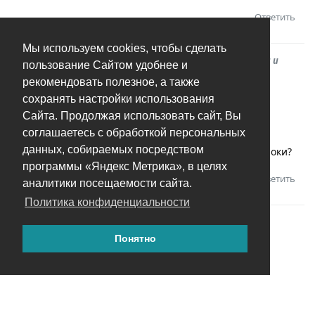
Ответить
Мы используем cookies, чтобы сделать
В
Программа завершает свою работу после установки и
пользование Сайтом удобнее и
индексации
рекомендовать полезное, а также
сохранять настройки использования
Awl
A
22 ноя 2025
Сайта. Продолжая использовать сайт, Вы
соглашаетесь с обработкой персональных
Андрей
у меня тоже проблемка с вылетом
данных, собираемых посредством
приложения. Как вам скинуть логи из командной строки?
программы «Яндекс Метрика», в целях
Ответить
Андрей
ответили на это сообщение.
аналитики посещаемости сайта.
Политика конфиденциальности
Понятно